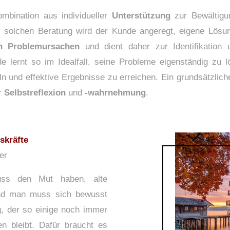
ombination aus individueller
Unterstützung
zur Bewältigu
er solchen Beratung wird der Kunde angeregt, eigene Lös
n Problemursachen
und dient daher zur Identifikatio
 lernt so im Idealfall, seine Probleme eigenständig zu l
ln und effektive Ergebnisse zu erreichen. Ein grundsätzlic
er
Selbstreflexion
und
-wahrnehmung
.
skräfte
er
ss den Mut haben, alte
Und man muss sich bewusst
, der so einige noch immer
en bleibt. Dafür braucht es